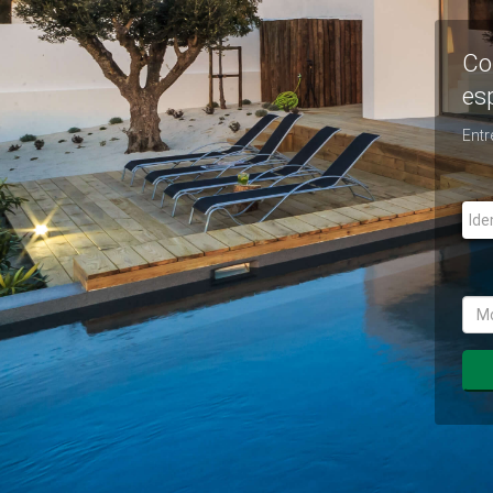
Co
es
Entr
Use
Pas