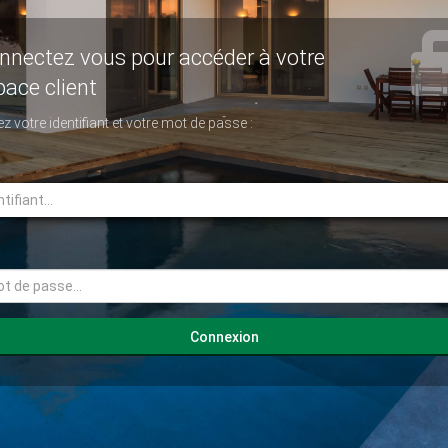
nnectez vous pour accéder à votre
pace client
ez votre identifiant et votre mot de passe :
rname
sword
Connexion