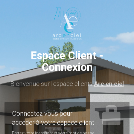
Espace Client
-
Connexion
Bienvenue sur l'espace clients
Arc en ciel
Connectez vous pour
accéder à votre espace client
Entrez votre identifiant et votre mot de passe